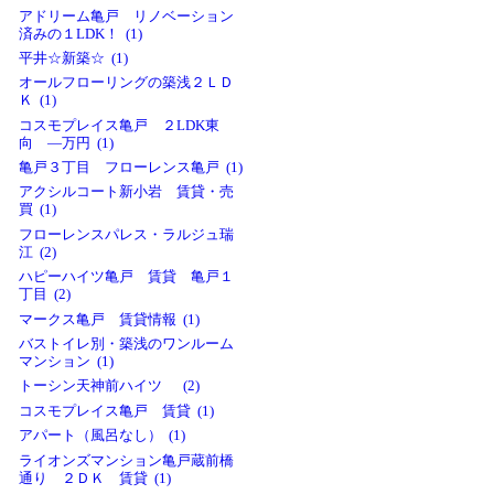
アドリーム亀戸 リノベーション
済みの１LDK！ (1)
平井☆新築☆ (1)
オールフローリングの築浅２ＬＤ
Ｋ (1)
コスモプレイス亀戸 ２LDK東
向 ―万円 (1)
亀戸３丁目 フローレンス亀戸 (1)
アクシルコート新小岩 賃貸・売
買 (1)
フローレンスパレス・ラルジュ瑞
江 (2)
ハピーハイツ亀戸 賃貸 亀戸１
丁目 (2)
マークス亀戸 賃貸情報 (1)
バストイレ別・築浅のワンルーム
マンション (1)
トーシン天神前ハイツ (2)
コスモプレイス亀戸 賃貸 (1)
アパート（風呂なし） (1)
ライオンズマンション亀戸蔵前橋
通り ２ＤＫ 賃貸 (1)