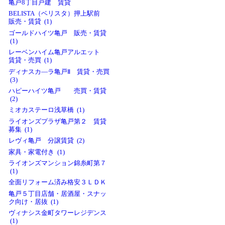
亀戸8丁目戸建 賃貸
BELISTA（ベリスタ）押上駅前
販売・賃貸 (1)
ゴールドハイツ亀戸 販売・賃貸
(1)
レーベンハイム亀戸アルエット
賃貸・売買 (1)
ディナスカ―ラ亀戸Ⅱ 賃貸・売買
(3)
ハピーハイツ亀戸 売買・賃貸
(2)
ミオカステーロ浅草橋 (1)
ライオンズプラザ亀戸第２ 賃貸
募集 (1)
レヴィ亀戸 分譲賃貸 (2)
家具・家電付き (1)
ライオンズマンション錦糸町第７
(1)
全面リフォーム済み格安３ＬＤＫ
亀戸５丁目店舗・居酒屋・スナッ
ク向け・居抜 (1)
ヴィナシス金町タワーレジデンス
(1)