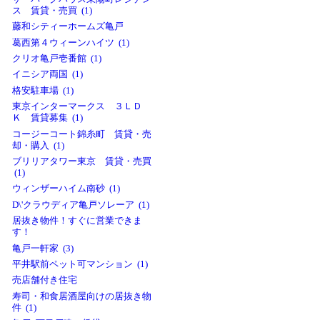
ス 賃貸・売買 (1)
藤和シティーホームズ亀戸
葛西第４ウィーンハイツ (1)
クリオ亀戸壱番館 (1)
イニシア両国 (1)
格安駐車場 (1)
東京インターマークス ３ＬＤ
Ｋ 賃貸募集 (1)
コージーコート錦糸町 賃貸・売
却・購入 (1)
ブリリアタワー東京 賃貸・売買
(1)
ウィンザーハイム南砂 (1)
D\'クラウディア亀戸ソレーア (1)
居抜き物件！すぐに営業できま
す！
亀戸一軒家 (3)
平井駅前ペット可マンション (1)
売店舗付き住宅
寿司・和食居酒屋向けの居抜き物
件 (1)