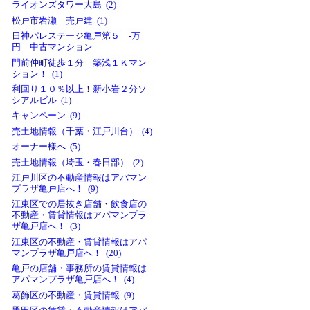
ライオンズタワー大島 (2)
松戸市岩瀬 売戸建 (1)
日神パレステージ亀戸第５ -万
円 中古マンション
門前仲町徒歩１分 築浅１Ｋマン
ション！ (1)
利回り１０％以上！新小岩２分ソ
シアルビル (1)
キャンペーン (9)
売土地情報（千葉・江戸川台） (4)
オーナー様へ (5)
売土地情報（埼玉・春日部） (2)
江戸川区の不動産情報はアパマン
プラザ亀戸店へ！ (9)
江東区での居抜き店舗・飲食店の
不動産・賃貸情報はアパマンプラ
ザ亀戸店へ！ (3)
江東区の不動産・賃貸情報はアパ
マンプラザ亀戸店へ！ (20)
亀戸の店舗・事務所の賃貸情報は
アパマンプラザ亀戸店へ！ (4)
葛飾区の不動産・賃貸情報 (9)