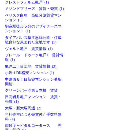
クレストフォルム亀戸 (1)
メゾンドブリーズ 賃貸・売買 (1)
ベリスタ白鳥 高級分譲賃貸マン
ション (1)
駒込駅徒歩５分のデザイナーズマ
ンション！ (1)
ダイアパレス猿江恩賜公園・住環
境良好な恵まれた立地です (1)
ヴェルト亀戸 賃貸情報 (1)
プレール・ドゥーク亀戸Ⅱ 賃貸情
報 (1)
亀戸二丁目団地 賃貸情報 (3)
小岩１DK格安マンション (1)
中葛西６丁目新築マンション募集
開始
グリーンパーク東日本橋 賃貸
日商岩井亀戸マンション 賃貸・
売買 (1)
大塚・新大塚周辺 (2)
当社売主につき売買仲介手数料無
料 (4)
南砂キャピタルコータース 売