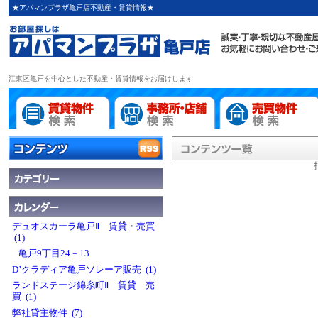
★アパマンプラザ亀戸店不動産・賃貸情報★
江東区亀戸を中心とした不動産・賃貸情報をお届けします
デュオスカーラ亀戸Ⅱ 賃貸・売買
(1)
亀戸9丁目24－13
D’クラディア亀戸ソレーア販売 (1)
ランドステージ錦糸町Ⅱ 賃貸 売
買 (1)
弊社貸主物件 (7)