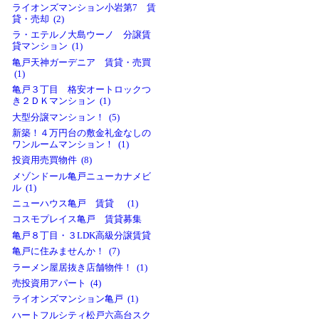
ライオンズマンション小岩第7 賃
貸・売却 (2)
ラ・エテルノ大島ウーノ 分譲賃
貸マンション (1)
亀戸天神ガーデニア 賃貸・売買
(1)
亀戸３丁目 格安オートロックつ
き２ＤＫマンション (1)
大型分譲マンション！ (5)
新築！４万円台の敷金礼金なしの
ワンルームマンション！ (1)
投資用売買物件 (8)
メゾンドール亀戸ニューカナメビ
ル (1)
ニューハウス亀戸 賃貸 (1)
コスモプレイス亀戸 賃貸募集
亀戸８丁目・３LDK高級分譲賃貸
亀戸に住みませんか！ (7)
ラーメン屋居抜き店舗物件！ (1)
売投資用アパート (4)
ライオンズマンション亀戸 (1)
ハートフルシティ松戸六高台スク