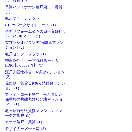
買・賃貸 (1)
日神パレステージ亀戸第二 賃貸
(1)
亀戸サニーフラット
e-Cityパークサイドコート (1)
全面リフォーム済みの日当良好ｵｽｽ
ﾒマンション！！ (1)
東京ソシオグランデ[分譲賃貸マン
ション] (2)
亀戸センタープラザ (1)
売買物件「コープ野村亀戸」３
LDK【3,000万円】 (1)
江戸川区北小岩１K賃貸マンション
(2)
葛西駅 賃貸１K独立洗面台マンシ
ョン (1)
ブライトコート平井 落ち着いた
住環境の眺望良好な分譲マンショ
ン！ (1)
亀戸駅前分譲賃貸マンション・マ
ークス亀戸 (1)
カーサ亀戸 賃貸 (1)
デザイナーズ一戸建 (3)