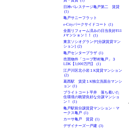
買・賃貸 (1)
日神パレステージ亀戸第二 賃貸
(1)
亀戸サニーフラット
e-Cityパークサイドコート (1)
全面リフォーム済みの日当良好ｵｽｽ
ﾒマンション！！ (1)
東京ソシオグランデ[分譲賃貸マン
ション] (2)
亀戸センタープラザ (1)
売買物件「コープ野村亀戸」３
LDK【3,000万円】 (1)
江戸川区北小岩１K賃貸マンション
(2)
葛西駅 賃貸１K独立洗面台マンシ
ョン (1)
ブライトコート平井 落ち着いた
住環境の眺望良好な分譲マンショ
ン！ (1)
亀戸駅前分譲賃貸マンション・マ
ークス亀戸 (1)
カーサ亀戸 賃貸 (1)
デザイナーズ一戸建 (3)