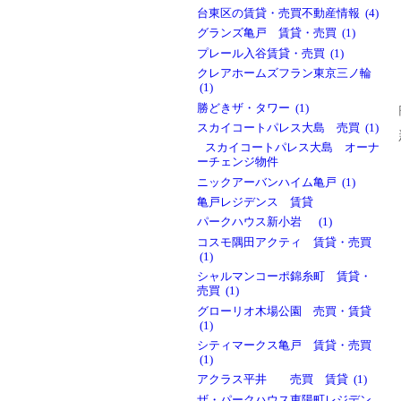
台東区の賃貸・売買不動産情報 (4)
グランズ亀戸 賃貸・売買 (1)
プレール入谷賃貸・売買 (1)
クレアホームズフラン東京三ノ輪
(1)
勝どきザ・タワー (1)
スカイコートパレス大島 売買 (1)
スカイコートパレス大島 オーナ
ーチェンジ物件
ニックアーバンハイム亀戸 (1)
亀戸レジデンス 賃貸
パークハウス新小岩 (1)
コスモ隅田アクティ 賃貸・売買
(1)
シャルマンコーポ錦糸町 賃貸・
売買 (1)
グローリオ木場公園 売買・賃貸
(1)
シティマークス亀戸 賃貸・売買
(1)
アクラス平井 売買 賃貸 (1)
ザ・パークハウス東陽町レジデン