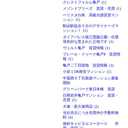
クレストフォルム亀戸 (1)
メゾンドブリーズ 賃貸・売買 (1)
ベリスタ白鳥 高級分譲賃貸マン
ション (1)
駒込駅徒歩５分のデザイナーズマ
ンション！ (1)
ダイアパレス猿江恩賜公園・住環
境良好な恵まれた立地です (1)
ヴェルト亀戸 賃貸情報 (1)
プレール・ドゥーク亀戸Ⅱ 賃貸情
報 (1)
亀戸二丁目団地 賃貸情報 (3)
小岩１DK格安マンション (1)
中葛西６丁目新築マンション募集
開始
グリーンパーク東日本橋 賃貸
日商岩井亀戸マンション 賃貸・
売買 (1)
大塚・新大塚周辺 (2)
当社売主につき売買仲介手数料無
料 (4)
南砂キャピタルコータース 売