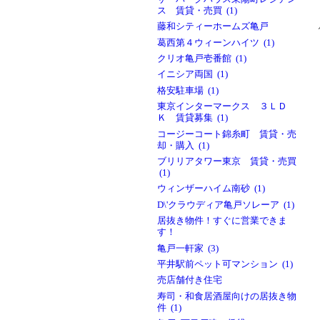
ス 賃貸・売買 (1)
藤和シティーホームズ亀戸
葛西第４ウィーンハイツ (1)
クリオ亀戸壱番館 (1)
イニシア両国 (1)
格安駐車場 (1)
東京インターマークス ３ＬＤ
Ｋ 賃貸募集 (1)
コージーコート錦糸町 賃貸・売
却・購入 (1)
ブリリアタワー東京 賃貸・売買
(1)
ウィンザーハイム南砂 (1)
D\'クラウディア亀戸ソレーア (1)
居抜き物件！すぐに営業できま
す！
亀戸一軒家 (3)
平井駅前ペット可マンション (1)
売店舗付き住宅
寿司・和食居酒屋向けの居抜き物
件 (1)