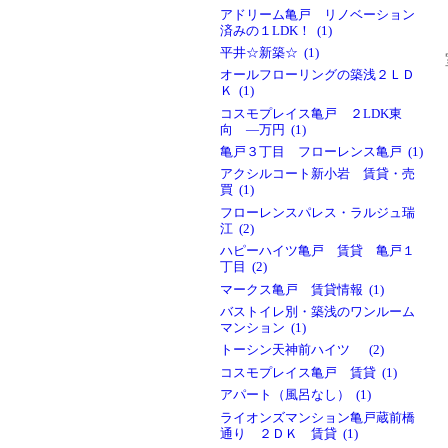
アドリーム亀戸 リノベーション
済みの１LDK！ (1)
平井☆新築☆ (1)
オールフローリングの築浅２ＬＤ
Ｋ (1)
コスモプレイス亀戸 ２LDK東
向 ―万円 (1)
亀戸３丁目 フローレンス亀戸 (1)
アクシルコート新小岩 賃貸・売
買 (1)
フローレンスパレス・ラルジュ瑞
江 (2)
ハピーハイツ亀戸 賃貸 亀戸１
丁目 (2)
マークス亀戸 賃貸情報 (1)
バストイレ別・築浅のワンルーム
マンション (1)
トーシン天神前ハイツ (2)
コスモプレイス亀戸 賃貸 (1)
アパート（風呂なし） (1)
ライオンズマンション亀戸蔵前橋
通り ２ＤＫ 賃貸 (1)