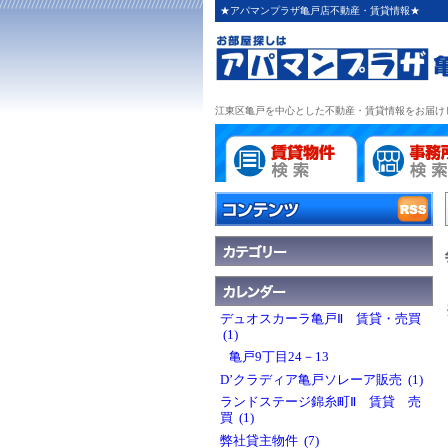
★アパマンプラザ亀戸店不動産・賃貸情報★
江東区亀戸を中心とした不動産・賃貸情報をお届け
デュオスカーラ亀戸Ⅱ 賃貸・売買
(1)
亀戸9丁目24－13
D’クラディア亀戸ソレーア販売 (1)
ランドステージ錦糸町Ⅱ 賃貸 売
買 (1)
弊社貸主物件 (7)