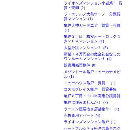
ライオンズマンション小岩第7 賃
貸・売却 (2)
ラ・エテルノ大島ウーノ 分譲賃
貸マンション (1)
亀戸天神ガーデニア 賃貸・売買
(1)
亀戸３丁目 格安オートロックつ
き２ＤＫマンション (1)
大型分譲マンション！ (5)
新築！４万円台の敷金礼金なしの
ワンルームマンション！ (1)
投資用売買物件 (8)
メゾンドール亀戸ニューカナメビ
ル (1)
ニューハウス亀戸 賃貸 (1)
コスモプレイス亀戸 賃貸募集
亀戸８丁目・３LDK高級分譲賃貸
亀戸に住みませんか！ (7)
ラーメン屋居抜き店舗物件！ (1)
売投資用アパート (4)
ライオンズマンション亀戸 (1)
ハートフルシティ松戸六高台スク