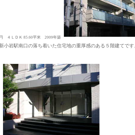
円 ４ＬＤＫ 85.60平米 2009年築
新小岩駅南口の落ち着いた住宅地の重厚感のある５階建てです