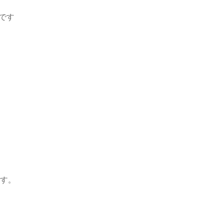
です
す。