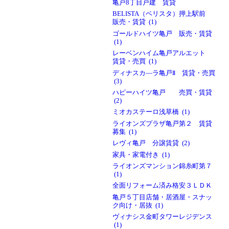
亀戸8丁目戸建 賃貸
BELISTA（ベリスタ）押上駅前
販売・賃貸 (1)
ゴールドハイツ亀戸 販売・賃貸
(1)
レーベンハイム亀戸アルエット
賃貸・売買 (1)
ディナスカ―ラ亀戸Ⅱ 賃貸・売買
(3)
ハピーハイツ亀戸 売買・賃貸
(2)
ミオカステーロ浅草橋 (1)
ライオンズプラザ亀戸第２ 賃貸
募集 (1)
レヴィ亀戸 分譲賃貸 (2)
家具・家電付き (1)
ライオンズマンション錦糸町第７
(1)
全面リフォーム済み格安３ＬＤＫ
亀戸５丁目店舗・居酒屋・スナッ
ク向け・居抜 (1)
ヴィナシス金町タワーレジデンス
(1)