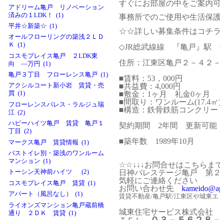
すぐにお部屋の中をご案内
アドリーム亀戸 リノベーション
済みの１LDK！ (1)
事務所でのご使用や生活保
平井☆新築☆ (1)
☆☆詳しい募集条件はコチ
オールフローリングの築浅２ＬＤ
Ｋ (1)
◇JR総武線線 『亀戸』駅
コスモプレイス亀戸 ２LDK東
住所：江東区亀戸２－４２
向 ―万円 (1)
亀戸３丁目 フローレンス亀戸 (1)
■賃料：53
，000円
■共益費：4,000円
アクシルコート新小岩 賃貸・売
■敷金：1ヶ月 礼金0ヶ月
買 (1)
■間取り：ワンルーム(17.4㎡
フローレンスパレス・ラルジュ瑞
■構造：鉄骨鉄筋コンクリー
江 (2)
ハピーハイツ亀戸 賃貸 亀戸１
契約期間 2年間 更新可能
丁目 (2)
■築年数 1989年10月
マークス亀戸 賃貸情報 (1)
バストイレ別・築浅のワンルーム
マンション (1)
☆☆↓↓↓お問合せはこちらまで
日神パレステージ亀戸 第
トーシン天神前ハイツ (2)
気軽にご連絡ください
コスモプレイス亀戸 賃貸 (1)
お問い合わせ先
kameido@ap
アパート（風呂なし） (1)
賃貸不動産/亀戸駅/江東区や城東
ライオンズマンション亀戸蔵前橋
城東住宅サービス株式会社
通り ２ＤＫ 賃貸 (1)