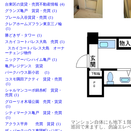
台東区の賃貸・売買不動産情報 (4)
グランズ亀戸 賃貸・売買 (1)
プレール入谷賃貸・売買 (1)
クレアホームズフラン東京三ノ輪
(1)
勝どきザ・タワー (1)
スカイコートパレス大島 売買 (1)
スカイコートパレス大島 オーナ
ーチェンジ物件
ニックアーバンハイム亀戸 (1)
亀戸レジデンス 賃貸
パークハウス新小岩 (1)
コスモ隅田アクティ 賃貸・売買
(1)
シャルマンコーポ錦糸町 賃貸・
売買 (1)
グローリオ木場公園 売買・賃貸
(1)
シティマークス亀戸 賃貸・売買
(1)
マンション自体にも地下１
アクラス平井 売買 賃貸 (1)
巡回で来ますし、勿論エレ
ザ・パークハウス東陽町レジデン