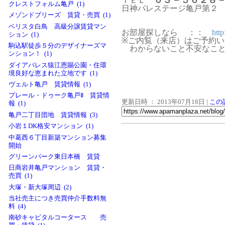
０３－５６２
ＴＥＬ
クレストフォルム亀戸 (1)
日神パレステージ亀戸第２
メゾンドブリーズ 賃貸・売買 (1)
ベリスタ白鳥 高級分譲賃貸マン
お部屋探しなら ：：
htt
ション (1)
※ご内覧（来店）はご予約
駒込駅徒歩５分のデザイナーズマ
わからないこと不安なこと
ンション！ (1)
ダイアパレス猿江恩賜公園・住環
境良好な恵まれた立地です (1)
ヴェルト亀戸 賃貸情報 (1)
プレール・ドゥーク亀戸Ⅱ 賃貸情
更新日時 ： 2013年07月18日
|
この
報 (1)
亀戸二丁目団地 賃貸情報 (3)
小岩１DK格安マンション (1)
中葛西６丁目新築マンション募集
開始
グリーンパーク東日本橋 賃貸
日商岩井亀戸マンション 賃貸・
売買 (1)
大塚・新大塚周辺 (2)
当社売主につき売買仲介手数料無
料 (4)
南砂キャピタルコータース 売