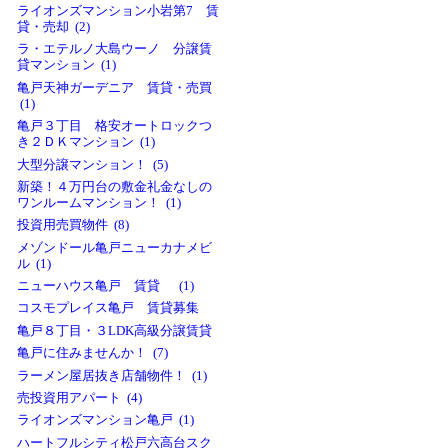
ライオンズマンション小岩第7 賃
貸・売却 (2)
ラ・エテルノ大島ウーノ 分譲賃
貸マンション (1)
亀戸天神ガーデニア 賃貸・売買
(1)
亀戸３丁目 格安オートロックつ
き２ＤＫマンション (1)
大型分譲マンション！ (5)
新築！４万円台の敷金礼金なしの
ワンルームマンション！ (1)
投資用売買物件 (8)
メゾンドール亀戸ニューカナメビ
ル (1)
ニューハウス亀戸 賃貸 (1)
コスモプレイス亀戸 賃貸募集
亀戸８丁目・３LDK高級分譲賃貸
亀戸に住みませんか！ (7)
ラーメン屋居抜き店舗物件！ (1)
売投資用アパート (4)
ライオンズマンション亀戸 (1)
ハートフルシティ松戸六高台スク