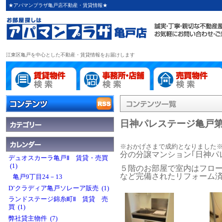
★アパマンプラザ亀戸店不動産・賃貸情報★
江東区亀戸を中心とした不動産・賃貸情報をお届けします
日神パレステージ亀戸
※おかげさまで成約となりました
分の分譲マンション｢日神パ
デュオスカーラ亀戸Ⅱ 賃貸・売買
(1)
５階のお部屋で室内はフロ
など完備されたリフォーム
亀戸9丁目24－13
D’クラディア亀戸ソレーア販売 (1)
ランドステージ錦糸町Ⅱ 賃貸 売
買 (1)
弊社貸主物件 (7)