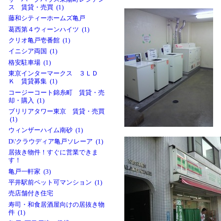
ス 賃貸・売買 (1)
藤和シティーホームズ亀戸
葛西第４ウィーンハイツ (1)
クリオ亀戸壱番館 (1)
イニシア両国 (1)
格安駐車場 (1)
東京インターマークス ３ＬＤ
Ｋ 賃貸募集 (1)
コージーコート錦糸町 賃貸・売
却・購入 (1)
ブリリアタワー東京 賃貸・売買
(1)
ウィンザーハイム南砂 (1)
D\'クラウディア亀戸ソレーア (1)
居抜き物件！すぐに営業できま
す！
亀戸一軒家 (3)
平井駅前ペット可マンション (1)
売店舗付き住宅
寿司・和食居酒屋向けの居抜き物
件 (1)