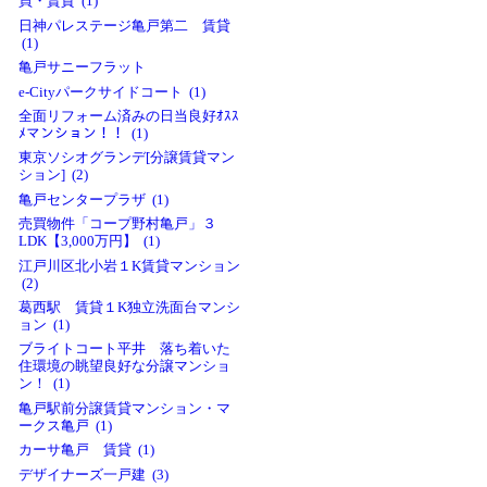
買・賃貸 (1)
日神パレステージ亀戸第二 賃貸
(1)
亀戸サニーフラット
e-Cityパークサイドコート (1)
全面リフォーム済みの日当良好ｵｽｽ
ﾒマンション！！ (1)
東京ソシオグランデ[分譲賃貸マン
ション] (2)
亀戸センタープラザ (1)
売買物件「コープ野村亀戸」３
LDK【3,000万円】 (1)
江戸川区北小岩１K賃貸マンション
(2)
葛西駅 賃貸１K独立洗面台マンシ
ョン (1)
ブライトコート平井 落ち着いた
住環境の眺望良好な分譲マンショ
ン！ (1)
亀戸駅前分譲賃貸マンション・マ
ークス亀戸 (1)
カーサ亀戸 賃貸 (1)
デザイナーズ一戸建 (3)