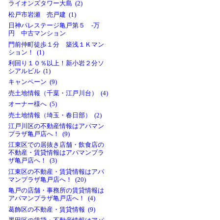
ライオンズタワー大島 (2)
松戸市岩瀬 売戸建 (1)
日神パレステージ亀戸第５ -万
円 中古マンション
門前仲町徒歩１分 築浅１Ｋマン
ション！ (1)
利回り１０％以上！新小岩２分ソ
シアルビル (1)
キャンペーン (9)
売土地情報（千葉・江戸川台） (4)
オーナー様へ (5)
売土地情報（埼玉・春日部） (2)
江戸川区の不動産情報はアパマン
プラザ亀戸店へ！ (9)
江東区での居抜き店舗・飲食店の
不動産・賃貸情報はアパマンプラ
ザ亀戸店へ！ (3)
江東区の不動産・賃貸情報はアパ
マンプラザ亀戸店へ！ (20)
亀戸の店舗・事務所の賃貸情報は
アパマンプラザ亀戸店へ！ (4)
葛飾区の不動産・賃貸情報 (9)