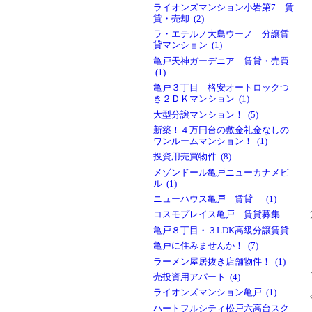
ライオンズマンション小岩第7 賃
貸・売却 (2)
ラ・エテルノ大島ウーノ 分譲賃
貸マンション (1)
亀戸天神ガーデニア 賃貸・売買
(1)
亀戸３丁目 格安オートロックつ
き２ＤＫマンション (1)
大型分譲マンション！ (5)
新築！４万円台の敷金礼金なしの
ワンルームマンション！ (1)
投資用売買物件 (8)
メゾンドール亀戸ニューカナメビ
ル (1)
ニューハウス亀戸 賃貸 (1)
コスモプレイス亀戸 賃貸募集
亀戸８丁目・３LDK高級分譲賃貸
亀戸に住みませんか！ (7)
ラーメン屋居抜き店舗物件！ (1)
売投資用アパート (4)
ライオンズマンション亀戸 (1)
ハートフルシティ松戸六高台スク