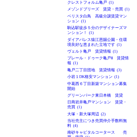
クレストフォルム亀戸 (1)
メゾンドブリーズ 賃貸・売買 (1)
ベリスタ白鳥 高級分譲賃貸マン
ション (1)
駒込駅徒歩５分のデザイナーズマ
ンション！ (1)
ダイアパレス猿江恩賜公園・住環
境良好な恵まれた立地です (1)
ヴェルト亀戸 賃貸情報 (1)
プレール・ドゥーク亀戸Ⅱ 賃貸情
報 (1)
亀戸二丁目団地 賃貸情報 (3)
小岩１DK格安マンション (1)
中葛西６丁目新築マンション募集
開始
グリーンパーク東日本橋 賃貸
日商岩井亀戸マンション 賃貸・
売買 (1)
大塚・新大塚周辺 (2)
当社売主につき売買仲介手数料無
料 (4)
南砂キャピタルコータース 売