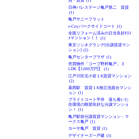
買・賃貸 (1)
日神パレステージ亀戸第二 賃貸
(1)
亀戸サニーフラット
e-Cityパークサイドコート (1)
全面リフォーム済みの日当良好ｵｽｽ
ﾒマンション！！ (1)
東京ソシオグランデ[分譲賃貸マン
ション] (2)
亀戸センタープラザ (1)
売買物件「コープ野村亀戸」３
LDK【3,000万円】 (1)
江戸川区北小岩１K賃貸マンション
(2)
葛西駅 賃貸１K独立洗面台マンシ
ョン (1)
ブライトコート平井 落ち着いた
住環境の眺望良好な分譲マンショ
ン！ (1)
亀戸駅前分譲賃貸マンション・マ
ークス亀戸 (1)
カーサ亀戸 賃貸 (1)
デザイナーズ一戸建 (3)