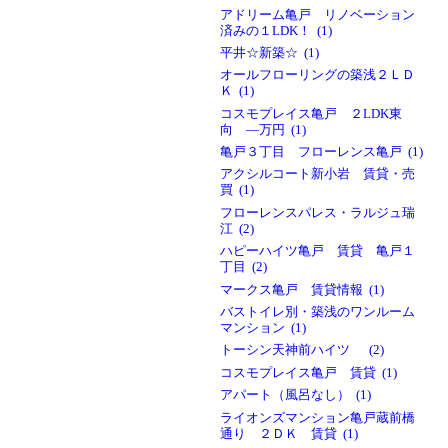
アドリーム亀戸 リノベーション
済みの１LDK！ (1)
平井☆新築☆ (1)
オールフローリングの築浅２ＬＤ
Ｋ (1)
コスモプレイス亀戸 ２LDK東
向 ―万円 (1)
亀戸３丁目 フローレンス亀戸 (1)
アクシルコート新小岩 賃貸・売
買 (1)
フローレンスパレス・ラルジュ瑞
江 (2)
ハピーハイツ亀戸 賃貸 亀戸１
丁目 (2)
マークス亀戸 賃貸情報 (1)
バストイレ別・築浅のワンルーム
マンション (1)
トーシン天神前ハイツ (2)
コスモプレイス亀戸 賃貸 (1)
アパート（風呂なし） (1)
ライオンズマンション亀戸蔵前橋
通り ２ＤＫ 賃貸 (1)