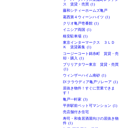
ス 賃貸・売買 (1)
藤和シティーホームズ亀戸
葛西第４ウィーンハイツ (1)
クリオ亀戸壱番館 (1)
イニシア両国 (1)
格安駐車場 (1)
東京インターマークス ３ＬＤ
Ｋ 賃貸募集 (1)
コージーコート錦糸町 賃貸・売
却・購入 (1)
ブリリアタワー東京 賃貸・売買
(1)
ウィンザーハイム南砂 (1)
D\'クラウディア亀戸ソレーア (1)
居抜き物件！すぐに営業できま
す！
亀戸一軒家 (3)
平井駅前ペット可マンション (1)
売店舗付き住宅
寿司・和食居酒屋向けの居抜き物
件 (1)