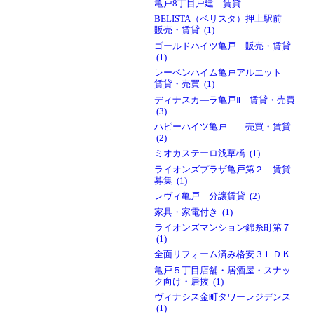
亀戸8丁目戸建 賃貸
BELISTA（ベリスタ）押上駅前
販売・賃貸 (1)
ゴールドハイツ亀戸 販売・賃貸
(1)
レーベンハイム亀戸アルエット
賃貸・売買 (1)
ディナスカ―ラ亀戸Ⅱ 賃貸・売買
(3)
ハピーハイツ亀戸 売買・賃貸
(2)
ミオカステーロ浅草橋 (1)
ライオンズプラザ亀戸第２ 賃貸
募集 (1)
レヴィ亀戸 分譲賃貸 (2)
家具・家電付き (1)
ライオンズマンション錦糸町第７
(1)
全面リフォーム済み格安３ＬＤＫ
亀戸５丁目店舗・居酒屋・スナッ
ク向け・居抜 (1)
ヴィナシス金町タワーレジデンス
(1)