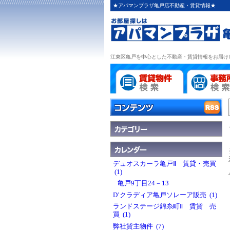
★アパマンプラザ亀戸店不動産・賃貸情報★
江東区亀戸を中心とした不動産・賃貸情報をお届け
デュオスカーラ亀戸Ⅱ 賃貸・売買
(1)
亀戸9丁目24－13
D’クラディア亀戸ソレーア販売 (1)
ランドステージ錦糸町Ⅱ 賃貸 売
買 (1)
弊社貸主物件 (7)