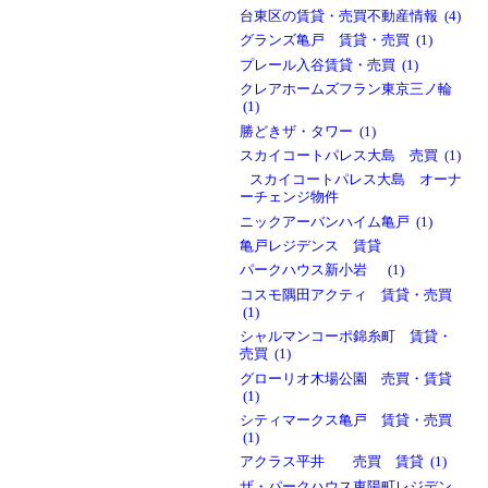
台東区の賃貸・売買不動産情報 (4)
グランズ亀戸 賃貸・売買 (1)
プレール入谷賃貸・売買 (1)
クレアホームズフラン東京三ノ輪
(1)
勝どきザ・タワー (1)
スカイコートパレス大島 売買 (1)
スカイコートパレス大島 オーナ
ーチェンジ物件
ニックアーバンハイム亀戸 (1)
亀戸レジデンス 賃貸
パークハウス新小岩 (1)
コスモ隅田アクティ 賃貸・売買
(1)
シャルマンコーポ錦糸町 賃貸・
売買 (1)
グローリオ木場公園 売買・賃貸
(1)
シティマークス亀戸 賃貸・売買
(1)
アクラス平井 売買 賃貸 (1)
ザ・パークハウス東陽町レジデン