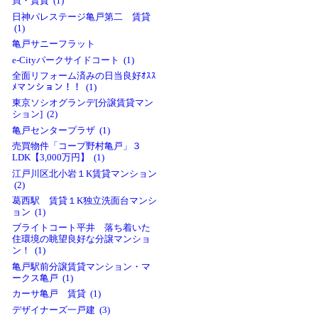
買・賃貸 (1)
日神パレステージ亀戸第二 賃貸
(1)
亀戸サニーフラット
e-Cityパークサイドコート (1)
全面リフォーム済みの日当良好ｵｽｽ
ﾒマンション！！ (1)
東京ソシオグランデ[分譲賃貸マン
ション] (2)
亀戸センタープラザ (1)
売買物件「コープ野村亀戸」３
LDK【3,000万円】 (1)
江戸川区北小岩１K賃貸マンション
(2)
葛西駅 賃貸１K独立洗面台マンシ
ョン (1)
ブライトコート平井 落ち着いた
住環境の眺望良好な分譲マンショ
ン！ (1)
亀戸駅前分譲賃貸マンション・マ
ークス亀戸 (1)
カーサ亀戸 賃貸 (1)
デザイナーズ一戸建 (3)