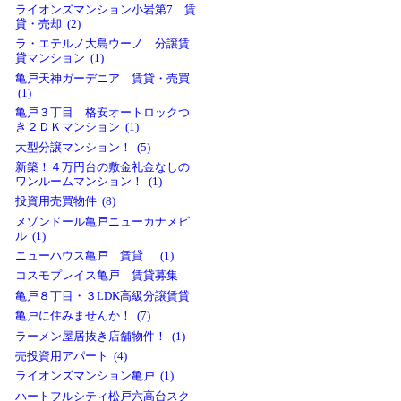
ライオンズマンション小岩第7 賃
貸・売却 (2)
ラ・エテルノ大島ウーノ 分譲賃
貸マンション (1)
亀戸天神ガーデニア 賃貸・売買
(1)
亀戸３丁目 格安オートロックつ
き２ＤＫマンション (1)
大型分譲マンション！ (5)
新築！４万円台の敷金礼金なしの
ワンルームマンション！ (1)
投資用売買物件 (8)
メゾンドール亀戸ニューカナメビ
ル (1)
ニューハウス亀戸 賃貸 (1)
コスモプレイス亀戸 賃貸募集
亀戸８丁目・３LDK高級分譲賃貸
亀戸に住みませんか！ (7)
ラーメン屋居抜き店舗物件！ (1)
売投資用アパート (4)
ライオンズマンション亀戸 (1)
ハートフルシティ松戸六高台スク