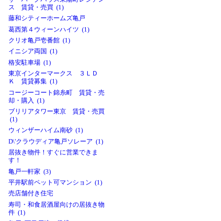
ス 賃貸・売買 (1)
藤和シティーホームズ亀戸
葛西第４ウィーンハイツ (1)
クリオ亀戸壱番館 (1)
イニシア両国 (1)
格安駐車場 (1)
東京インターマークス ３ＬＤ
Ｋ 賃貸募集 (1)
コージーコート錦糸町 賃貸・売
却・購入 (1)
ブリリアタワー東京 賃貸・売買
(1)
ウィンザーハイム南砂 (1)
D\'クラウディア亀戸ソレーア (1)
居抜き物件！すぐに営業できま
す！
亀戸一軒家 (3)
平井駅前ペット可マンション (1)
売店舗付き住宅
寿司・和食居酒屋向けの居抜き物
件 (1)