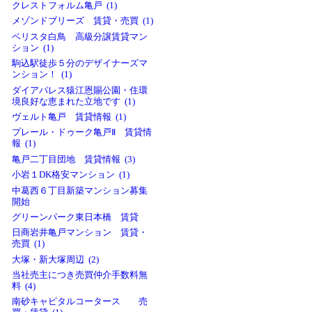
クレストフォルム亀戸 (1)
メゾンドブリーズ 賃貸・売買 (1)
ベリスタ白鳥 高級分譲賃貸マン
ション (1)
駒込駅徒歩５分のデザイナーズマ
ンション！ (1)
ダイアパレス猿江恩賜公園・住環
境良好な恵まれた立地です (1)
ヴェルト亀戸 賃貸情報 (1)
プレール・ドゥーク亀戸Ⅱ 賃貸情
報 (1)
亀戸二丁目団地 賃貸情報 (3)
小岩１DK格安マンション (1)
中葛西６丁目新築マンション募集
開始
グリーンパーク東日本橋 賃貸
日商岩井亀戸マンション 賃貸・
売買 (1)
大塚・新大塚周辺 (2)
当社売主につき売買仲介手数料無
料 (4)
南砂キャピタルコータース 売