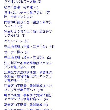
ライオンズタワー大島 (2)
松戸市岩瀬 売戸建 (1)
日神パレステージ亀戸第５ -万
円 中古マンション
門前仲町徒歩１分 築浅１Ｋマン
ション！ (1)
利回り１０％以上！新小岩２分ソ
シアルビル (1)
キャンペーン (9)
売土地情報（千葉・江戸川台） (4)
オーナー様へ (5)
売土地情報（埼玉・春日部） (2)
江戸川区の不動産情報はアパマン
プラザ亀戸店へ！ (9)
江東区での居抜き店舗・飲食店の
不動産・賃貸情報はアパマンプラ
ザ亀戸店へ！ (3)
江東区の不動産・賃貸情報はアパ
マンプラザ亀戸店へ！ (20)
亀戸の店舗・事務所の賃貸情報は
アパマンプラザ亀戸店へ！ (4)
葛飾区の不動産・賃貸情報 (9)