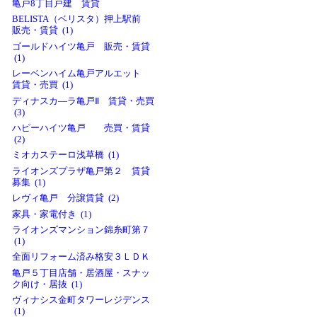
亀戸8丁目戸建 賃貸
BELISTA（ベリスタ）押上駅前
販売・賃貸 (1)
ゴールドハイツ亀戸 販売・賃貸
(1)
レーベンハイム亀戸アルエット
賃貸・売買 (1)
ディナスカ―ラ亀戸Ⅱ 賃貸・売買
(3)
ハピーハイツ亀戸 売買・賃貸
(2)
ミオカステーロ浅草橋 (1)
ライオンズプラザ亀戸第２ 賃貸
募集 (1)
レヴィ亀戸 分譲賃貸 (2)
家具・家電付き (1)
ライオンズマンション錦糸町第７
(1)
全面リフォーム済み格安３ＬＤＫ
亀戸５丁目店舗・居酒屋・スナッ
ク向け・居抜 (1)
ヴィナシス金町タワーレジデンス
(1)