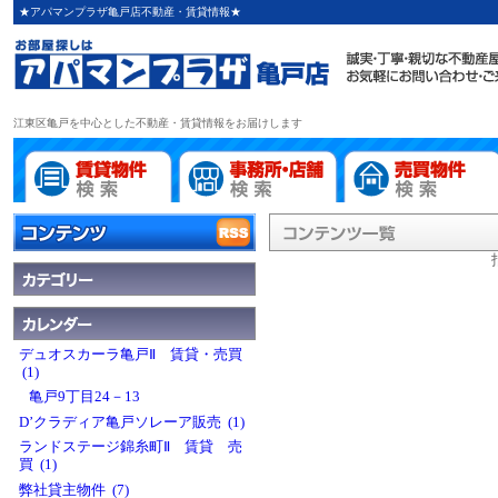
★アパマンプラザ亀戸店不動産・賃貸情報★
江東区亀戸を中心とした不動産・賃貸情報をお届けします
デュオスカーラ亀戸Ⅱ 賃貸・売買
(1)
亀戸9丁目24－13
D’クラディア亀戸ソレーア販売 (1)
ランドステージ錦糸町Ⅱ 賃貸 売
買 (1)
弊社貸主物件 (7)