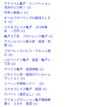
アドリーム亀戸 リノベーション
済みの１LDK！ (1)
平井☆新築☆ (1)
オールフローリングの築浅２ＬＤ
Ｋ (1)
コスモプレイス亀戸 ２LDK東
向 ―万円 (1)
亀戸３丁目 フローレンス亀戸 (1)
アクシルコート新小岩 賃貸・売
買 (1)
フローレンスパレス・ラルジュ瑞
江 (2)
ハピーハイツ亀戸 賃貸 亀戸１
丁目 (2)
マークス亀戸 賃貸情報 (1)
バストイレ別・築浅のワンルーム
マンション (1)
トーシン天神前ハイツ (2)
コスモプレイス亀戸 賃貸 (1)
アパート（風呂なし） (1)
ライオンズマンション亀戸蔵前橋
通り ２ＤＫ 賃貸 (1)