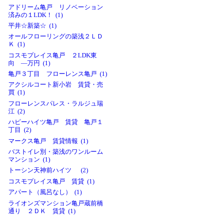
アドリーム亀戸 リノベーション
済みの１LDK！ (1)
平井☆新築☆ (1)
オールフローリングの築浅２ＬＤ
Ｋ (1)
コスモプレイス亀戸 ２LDK東
向 ―万円 (1)
亀戸３丁目 フローレンス亀戸 (1)
アクシルコート新小岩 賃貸・売
買 (1)
フローレンスパレス・ラルジュ瑞
江 (2)
ハピーハイツ亀戸 賃貸 亀戸１
丁目 (2)
マークス亀戸 賃貸情報 (1)
バストイレ別・築浅のワンルーム
マンション (1)
トーシン天神前ハイツ (2)
コスモプレイス亀戸 賃貸 (1)
アパート（風呂なし） (1)
ライオンズマンション亀戸蔵前橋
通り ２ＤＫ 賃貸 (1)