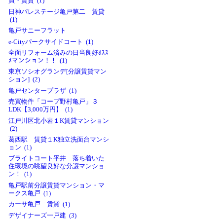
買・賃貸 (1)
日神パレステージ亀戸第二 賃貸
(1)
亀戸サニーフラット
e-Cityパークサイドコート (1)
全面リフォーム済みの日当良好ｵｽｽ
ﾒマンション！！ (1)
東京ソシオグランデ[分譲賃貸マン
ション] (2)
亀戸センタープラザ (1)
売買物件「コープ野村亀戸」３
LDK【3,000万円】 (1)
江戸川区北小岩１K賃貸マンション
(2)
葛西駅 賃貸１K独立洗面台マンシ
ョン (1)
ブライトコート平井 落ち着いた
住環境の眺望良好な分譲マンショ
ン！ (1)
亀戸駅前分譲賃貸マンション・マ
ークス亀戸 (1)
カーサ亀戸 賃貸 (1)
デザイナーズ一戸建 (3)