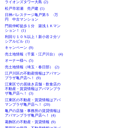
ライオンズタワー大島 (2)
松戸市岩瀬 売戸建 (1)
日神パレステージ亀戸第５ -万
円 中古マンション
門前仲町徒歩１分 築浅１Ｋマン
ション！ (1)
利回り１０％以上！新小岩２分ソ
シアルビル (1)
キャンペーン (9)
売土地情報（千葉・江戸川台） (4)
オーナー様へ (5)
売土地情報（埼玉・春日部） (2)
江戸川区の不動産情報はアパマン
プラザ亀戸店へ！ (9)
江東区での居抜き店舗・飲食店の
不動産・賃貸情報はアパマンプラ
ザ亀戸店へ！ (3)
江東区の不動産・賃貸情報はアパ
マンプラザ亀戸店へ！ (20)
亀戸の店舗・事務所の賃貸情報は
アパマンプラザ亀戸店へ！ (4)
葛飾区の不動産・賃貸情報 (9)