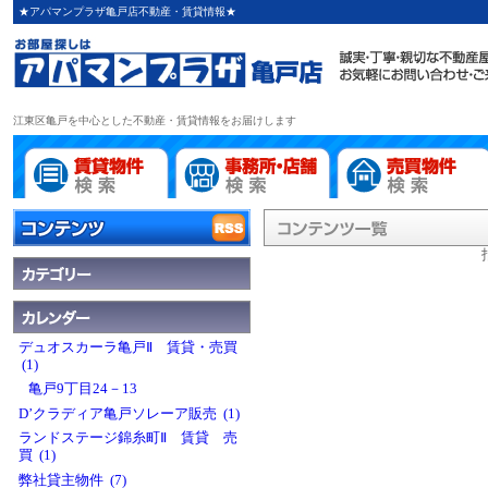
★アパマンプラザ亀戸店不動産・賃貸情報★
江東区亀戸を中心とした不動産・賃貸情報をお届けします
デュオスカーラ亀戸Ⅱ 賃貸・売買
(1)
亀戸9丁目24－13
D’クラディア亀戸ソレーア販売 (1)
ランドステージ錦糸町Ⅱ 賃貸 売
買 (1)
弊社貸主物件 (7)