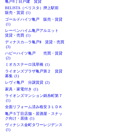
亀戸8丁目戸建 賃貸
BELISTA（ベリスタ）押上駅前
販売・賃貸 (1)
ゴールドハイツ亀戸 販売・賃貸
(1)
レーベンハイム亀戸アルエット
賃貸・売買 (1)
ディナスカ―ラ亀戸Ⅱ 賃貸・売買
(3)
ハピーハイツ亀戸 売買・賃貸
(2)
ミオカステーロ浅草橋 (1)
ライオンズプラザ亀戸第２ 賃貸
募集 (1)
レヴィ亀戸 分譲賃貸 (2)
家具・家電付き (1)
ライオンズマンション錦糸町第７
(1)
全面リフォーム済み格安３ＬＤＫ
亀戸５丁目店舗・居酒屋・スナッ
ク向け・居抜 (1)
ヴィナシス金町タワーレジデンス
(1)