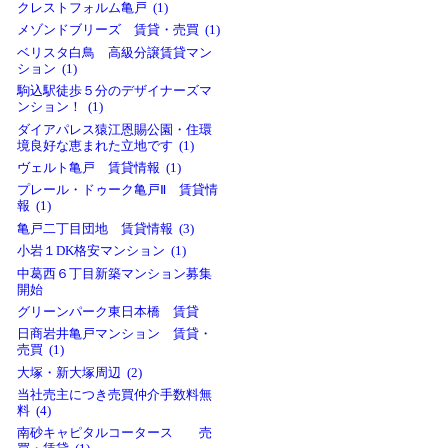
クレストフォルム亀戸 (1)
メゾンドブリーズ 賃貸・売買 (1)
ベリスタ白鳥 高級分譲賃貸マン
ション (1)
駒込駅徒歩５分のデザイナーズマ
ンション！ (1)
ダイアパレス猿江恩賜公園・住環
境良好な恵まれた立地です (1)
ヴェルト亀戸 賃貸情報 (1)
プレール・ドゥーク亀戸Ⅱ 賃貸情
報 (1)
亀戸二丁目団地 賃貸情報 (3)
小岩１DK格安マンション (1)
中葛西６丁目新築マンション募集
開始
グリーンパーク東日本橋 賃貸
日商岩井亀戸マンション 賃貸・
売買 (1)
大塚・新大塚周辺 (2)
当社売主につき売買仲介手数料無
料 (4)
南砂キャピタルコータース 売