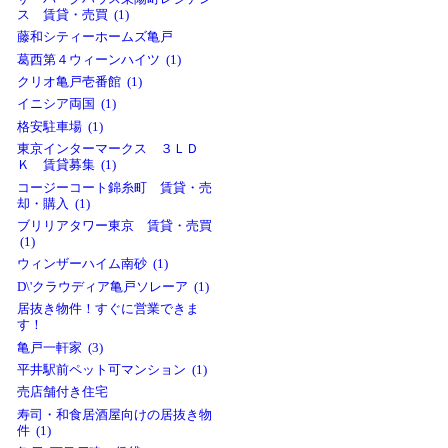
ス 賃貸・売買 (1)
藤和シティーホームズ亀戸
葛西第４ウィーンハイツ (1)
クリオ亀戸壱番館 (1)
イニシア両国 (1)
格安駐車場 (1)
東京インターマークス ３ＬＤ
Ｋ 賃貸募集 (1)
コージーコート錦糸町 賃貸・売
却・購入 (1)
ブリリアタワー東京 賃貸・売買
(1)
ウィンザーハイム南砂 (1)
D\'クラウディア亀戸ソレーア (1)
居抜き物件！すぐに営業できま
す！
亀戸一軒家 (3)
平井駅前ペット可マンション (1)
売店舗付き住宅
寿司・和食居酒屋向けの居抜き物
件 (1)