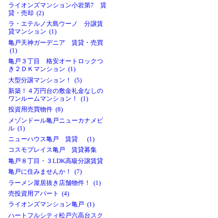
ライオンズマンション小岩第7 賃
貸・売却 (2)
ラ・エテルノ大島ウーノ 分譲賃
貸マンション (1)
亀戸天神ガーデニア 賃貸・売買
(1)
亀戸３丁目 格安オートロックつ
き２ＤＫマンション (1)
大型分譲マンション！ (5)
新築！４万円台の敷金礼金なしの
ワンルームマンション！ (1)
投資用売買物件 (8)
メゾンドール亀戸ニューカナメビ
ル (1)
ニューハウス亀戸 賃貸 (1)
コスモプレイス亀戸 賃貸募集
亀戸８丁目・３LDK高級分譲賃貸
亀戸に住みませんか！ (7)
ラーメン屋居抜き店舗物件！ (1)
売投資用アパート (4)
ライオンズマンション亀戸 (1)
ハートフルシティ松戸六高台スク