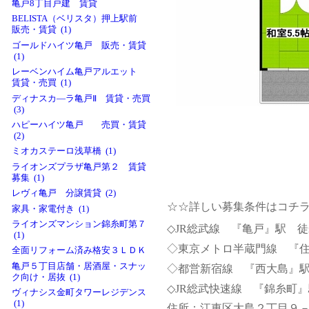
亀戸8丁目戸建 賃貸
BELISTA（ベリスタ）押上駅前
販売・賃貸 (1)
ゴールドハイツ亀戸 販売・賃貸
(1)
レーベンハイム亀戸アルエット
賃貸・売買 (1)
ディナスカ―ラ亀戸Ⅱ 賃貸・売買
(3)
ハピーハイツ亀戸 売買・賃貸
(2)
ミオカステーロ浅草橋 (1)
ライオンズプラザ亀戸第２ 賃貸
募集 (1)
レヴィ亀戸 分譲賃貸 (2)
☆☆詳しい募集条件はコチ
家具・家電付き (1)
ライオンズマンション錦糸町第７
◇JR総武線 『亀戸』駅 
(1)
◇東京メトロ半蔵門線 『
全面リフォーム済み格安３ＬＤＫ
亀戸５丁目店舗・居酒屋・スナッ
◇都営新宿線 『西大島』
ク向け・居抜 (1)
◇JR総武快速線 『錦糸
ヴィナシス金町タワーレジデンス
(1)
住所：江東区大島２丁目９