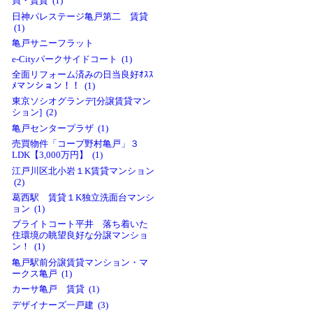
買・賃貸 (1)
日神パレステージ亀戸第二 賃貸
(1)
亀戸サニーフラット
e-Cityパークサイドコート (1)
全面リフォーム済みの日当良好ｵｽｽ
ﾒマンション！！ (1)
東京ソシオグランデ[分譲賃貸マン
ション] (2)
亀戸センタープラザ (1)
売買物件「コープ野村亀戸」３
LDK【3,000万円】 (1)
江戸川区北小岩１K賃貸マンション
(2)
葛西駅 賃貸１K独立洗面台マンシ
ョン (1)
ブライトコート平井 落ち着いた
住環境の眺望良好な分譲マンショ
ン！ (1)
亀戸駅前分譲賃貸マンション・マ
ークス亀戸 (1)
カーサ亀戸 賃貸 (1)
デザイナーズ一戸建 (3)