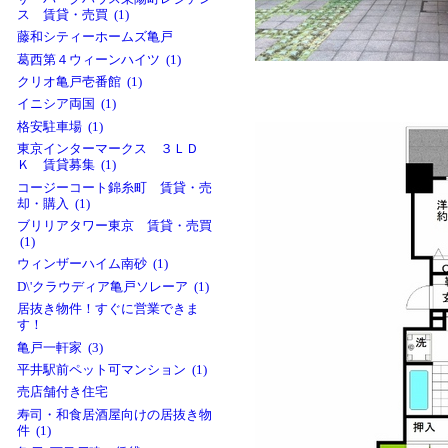
ス 賃貸・売買 (1)
藤和シティーホームズ亀戸
葛西第４ウィーンハイツ (1)
クリオ亀戸壱番館 (1)
イニシア両国 (1)
格安駐車場 (1)
東京インターマークス ３ＬＤ
Ｋ 賃貸募集 (1)
コージーコート錦糸町 賃貸・売
却・購入 (1)
ブリリアタワー東京 賃貸・売買
(1)
ウィンザーハイム南砂 (1)
D\'クラウディア亀戸ソレーア (1)
居抜き物件！すぐに営業できま
す！
亀戸一軒家 (3)
平井駅前ペット可マンション (1)
売店舗付き住宅
寿司・和食居酒屋向けの居抜き物
件 (1)