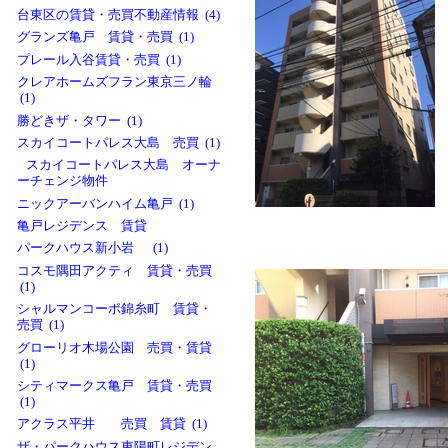
台東区の賃貸・売買不動産情報 (4)
グランズ亀戸 賃貸・売買 (1)
プレール入谷賃貸・売買 (1)
クレアホームズフラン東京三ノ輪
(1)
勝どきザ・タワー (1)
スカイコートパレス大島 売買 (1)
スカイコートパレス大島 オーナ
ーチェンジ物件
ニックアーバンハイム亀戸 (1)
亀戸レジデンス 賃貸
パークハウス新小岩 (1)
コスモ隅田アクティ 賃貸・売買
(1)
シャルマンコーポ錦糸町 賃貸・
売買 (1)
グローリオ木場公園 売買・賃貸
(1)
シティマークス亀戸 賃貸・売買
(1)
アクラス平井 売買 賃貸 (1)
ザ・パークハウス東陽町レジデン