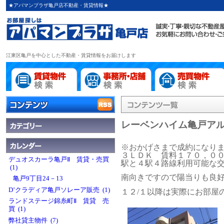
★アパマンプラザ亀戸店不動産・賃貸情報★
江東区亀戸を中心とした不動産・賃貸情報をお届けします
レーベンハイム亀戸ア
※おかげさまで成約になり
３ＬＤＫ 賃料１７０，００
デュオスカーラ亀戸Ⅱ 賃貸・売買
駅と４駅４路線利用可能な
(1)
南向きですので陽当りも良
亀戸9丁目24－13
D’クラディア亀戸ソレーア販売 (1)
１２/１以降は実際にお部屋
ランドステージ錦糸町Ⅱ 賃貸 売
買 (1)
弊社貸主物件 (7)