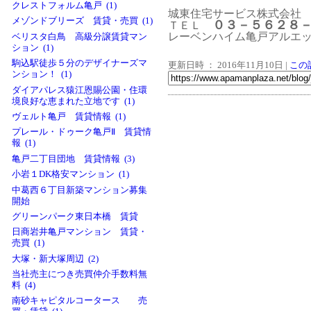
クレストフォルム亀戸 (1)
城東住宅サービス株式会社
メゾンドブリーズ 賃貸・売買 (1)
０３－５６２
ＴＥＬ
レーベンハイム亀戸ア
ベリスタ白鳥 高級分譲賃貸マン
ション (1)
駒込駅徒歩５分のデザイナーズマ
更新日時 ： 2016年11月10日
|
この
ンション！ (1)
ダイアパレス猿江恩賜公園・住環
境良好な恵まれた立地です (1)
ヴェルト亀戸 賃貸情報 (1)
プレール・ドゥーク亀戸Ⅱ 賃貸情
報 (1)
亀戸二丁目団地 賃貸情報 (3)
小岩１DK格安マンション (1)
中葛西６丁目新築マンション募集
開始
グリーンパーク東日本橋 賃貸
日商岩井亀戸マンション 賃貸・
売買 (1)
大塚・新大塚周辺 (2)
当社売主につき売買仲介手数料無
料 (4)
南砂キャピタルコータース 売