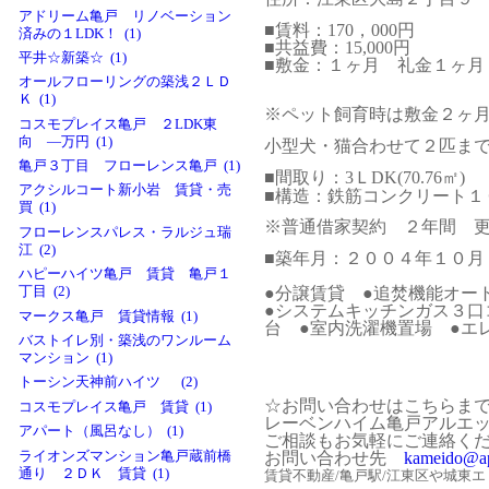
アドリーム亀戸 リノベーション
■賃料：170
，000円
済みの１LDK！ (1)
■共益費：15,000円
平井☆新築☆ (1)
■敷金：１ヶ月 礼金１ヶ月
オールフローリングの築浅２ＬＤ
Ｋ (1)
※
ペット飼育時は敷金２ヶ月
コスモプレイス亀戸 ２LDK東
向 ―万円 (1)
小型犬・猫合わせて２匹ま
亀戸３丁目 フローレンス亀戸 (1)
■間取り：3ＬDK(70.76㎡)
アクシルコート新小岩 賃貸・売
■構造：鉄筋コンクリート１
買 (1)
※普通借家契約 ２年間 
フローレンスパレス・ラルジュ瑞
江 (2)
■築年月：２００４年１０月
ハピーハイツ亀戸 賃貸 亀戸１
●分譲賃貸 ●追焚機能オー
丁目 (2)
●システムキッチンガス３
マークス亀戸 賃貸情報 (1)
台 ●室内洗濯機置場 ●エ
バストイレ別・築浅のワンルーム
マンション (1)
トーシン天神前ハイツ (2)
☆お問い合わせはこちらまで↓
コスモプレイス亀戸 賃貸 (1)
レーベンハイム亀戸アルエ
アパート（風呂なし） (1)
ご相談もお気軽にご連絡く
お問い合わせ先
kameido@ap
ライオンズマンション亀戸蔵前橋
通り ２ＤＫ 賃貸 (1)
賃貸不動産/亀戸駅/江東区や城東